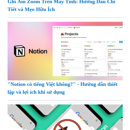
Ghi Âm Zoom Trên Máy Tính: Hướng Dẫn Chi
Tiết và Mẹo Hữu Ích
"Notion có tiếng Việt không?" - Hướng dẫn thiết
lập và lợi ích khi sử dụng