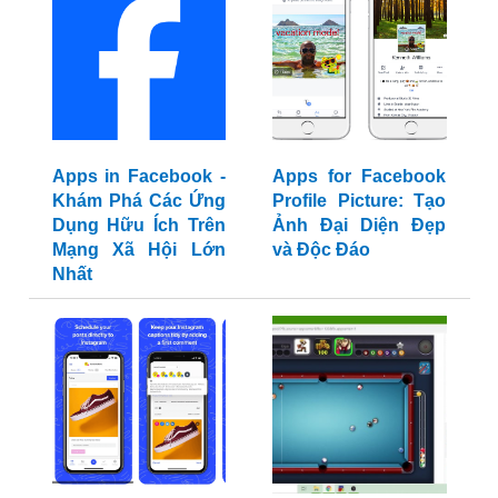
Apps in Facebook -
Apps for Facebook
Khám Phá Các Ứng
Profile Picture: Tạo
Dụng Hữu Ích Trên
Ảnh Đại Diện Đẹp
Mạng Xã Hội Lớn
và Độc Đáo
Nhất