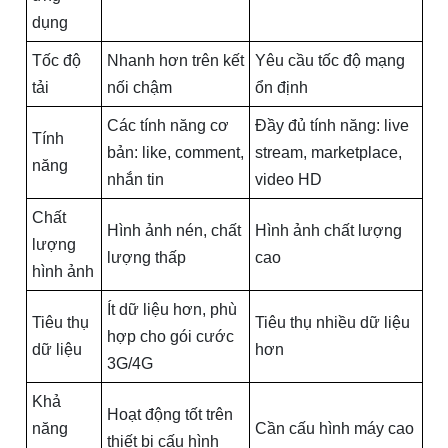
dụng
Tốc độ
Nhanh hơn trên kết
Yêu cầu tốc độ mạng
tải
nối chậm
ổn định
Các tính năng cơ
Đầy đủ tính năng: live
Tính
bản: like, comment,
stream, marketplace,
năng
nhắn tin
video HD
Chất
Hình ảnh nén, chất
Hình ảnh chất lượng
lượng
lượng thấp
cao
hình ảnh
Ít dữ liệu hơn, phù
Tiêu thụ
Tiêu thụ nhiều dữ liệu
hợp cho gói cước
dữ liệu
hơn
3G/4G
Khả
Hoạt động tốt trên
năng
Cần cấu hình máy cao
thiết bị cấu hình