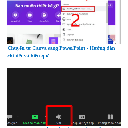
Chuyển từ Canva sang PowerPoint - Hướng dẫn
chi tiết và hiệu quả