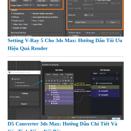
Setting V-Ray 5 Cho 3ds Max: Hướng Dẫn Tối Ưu
Hiệu Quả Render
D5 Converter 3ds Max: Hướng Dẫn Chi Tiết Và