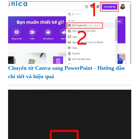
Chuyển từ Canva sang PowerPoint - Hướng dẫn
chi tiết và hiệu quả