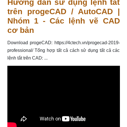
Hướng dẫn sử dụng lệnh tắt
trên progeCAD / AutoCAD |
Nhóm 1 - Các lệnh vẽ CAD
cơ bản
Download progeCAD: https://4ctech.vn/progecad-2019-
professional/ Tổng hợp tất cả cách sử dụng tất cả các
lệnh tắt trên CAD: ...