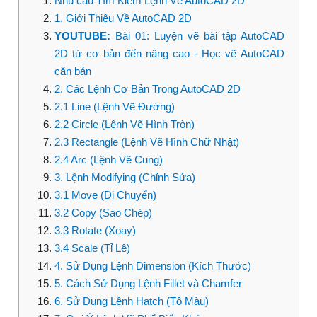
Nhu cầu Tìm Kiếm Lệnh Vẽ AutoCAD 2D
1. Giới Thiệu Về AutoCAD 2D
YOUTUBE:
Bài 01: Luyện vẽ bài tập AutoCAD
2D từ cơ bản đến nâng cao - Học vẽ AutoCAD
căn bản
2. Các Lệnh Cơ Bản Trong AutoCAD 2D
2.1 Line (Lệnh Vẽ Đường)
2.2 Circle (Lệnh Vẽ Hình Tròn)
2.3 Rectangle (Lệnh Vẽ Hình Chữ Nhật)
2.4 Arc (Lệnh Vẽ Cung)
3. Lệnh Modifying (Chỉnh Sửa)
3.1 Move (Di Chuyển)
3.2 Copy (Sao Chép)
3.3 Rotate (Xoay)
3.4 Scale (Tỉ Lệ)
4. Sử Dụng Lệnh Dimension (Kích Thước)
5. Cách Sử Dụng Lệnh Fillet và Chamfer
6. Sử Dụng Lệnh Hatch (Tô Màu)