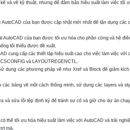
ế và vẽ kỹ thuật, nhưng để đảm bảo hiệu suất làm việc tối ư
 AutoCAD của bạn được cập nhật mới nhất để tận dụng các cả
ặt AutoCAD của bạn được tối ưu hóa cho phần cứng và hệ điề
ống tối thiểu được đề xuất.
 cung cấp các thiết lập hiệu suất cao cho việc làm việc với 
RAPHICSCONFIG và LAYOUTREGENCTL.
 dụng các phương pháp vẽ như Xref và Block để giảm kích
 các bảng vẽ một cách thông minh, sử dụng các layers và sty
ra và sửa lỗi tệp định kỳ để tránh sự cố và giữ cho dự án ch
có thể tối ưu hóa hiệu suất làm việc với AutoCAD và trải ngh
ượt mà.