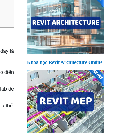
 đây là
Khóa học Revit Architecture Online
o diện
Tab để
cụ thể.