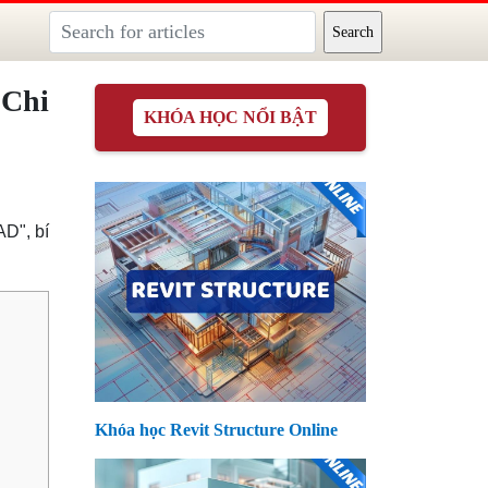
 Chi
KHÓA HỌC NỔI BẬT
D", bí
Khóa học Revit Structure Online