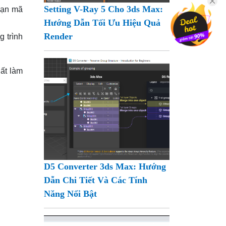
Setting V-Ray 5 Cho 3ds Max:
đoạn mã
Hướng Dẫn Tối Ưu Hiệu Quả
Render
g trình
ất làm
D5 Converter 3ds Max: Hướng
Dẫn Chi Tiết Và Các Tính
Năng Nổi Bật