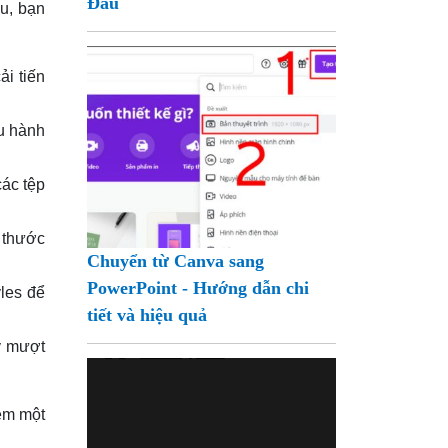
Đầu
u, bạn
i tiến
u hành
các tệp
 thước
Chuyển từ Canva sang
PowerPoint - Hướng dẫn chi
les để
tiết và hiệu quả
ạy mượt
iệm một