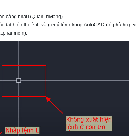
hần bằng nhau (QuanTriMang).
ài đặt hiển thị lệnh và gợi ý lệnh trong AutoCAD để phù hợp 
uatphanmem).