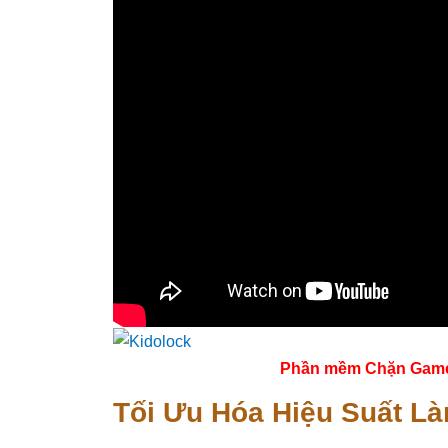
Phần mềm Chặn Game tr
Tối Ưu Hóa Hiệu Suất L