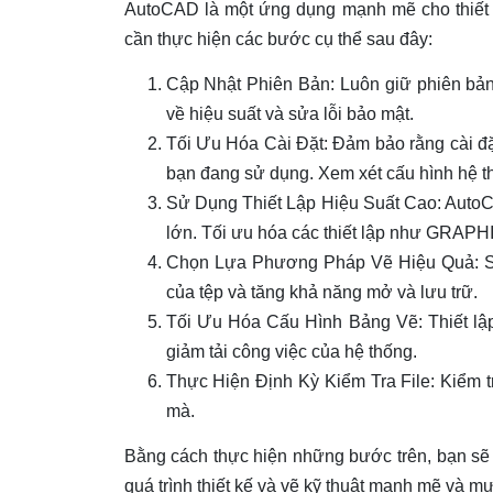
AutoCAD là một ứng dụng mạnh mẽ cho thiết k
cần thực hiện các bước cụ thể sau đây:
Cập Nhật Phiên Bản: Luôn giữ phiên bản
về hiệu suất và sửa lỗi bảo mật.
Tối Ưu Hóa Cài Đặt: Đảm bảo rằng cài đ
bạn đang sử dụng. Xem xét cấu hình hệ th
Sử Dụng Thiết Lập Hiệu Suất Cao: AutoCAD
lớn. Tối ưu hóa các thiết lập như G
Chọn Lựa Phương Pháp Vẽ Hiệu Quả: Sử
của tệp và tăng khả năng mở và lưu trữ.
Tối Ưu Hóa Cấu Hình Bảng Vẽ: Thiết lập
giảm tải công việc của hệ thống.
Thực Hiện Định Kỳ Kiểm Tra File: Kiểm t
mà.
Bằng cách thực hiện những bước trên, bạn sẽ 
quá trình thiết kế và vẽ kỹ thuật mạnh mẽ và m