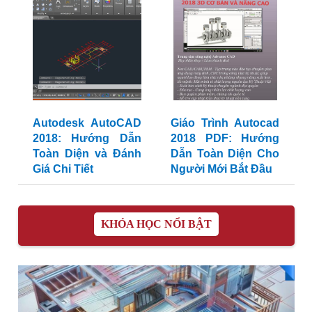
Autodesk AutoCAD
Giáo Trình Autocad
2018: Hướng Dẫn
2018 PDF: Hướng
Toàn Diện và Đánh
Dẫn Toàn Diện Cho
Giá Chi Tiết
Người Mới Bắt Đầu
KHÓA HỌC NỔI BẬT