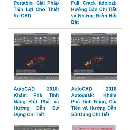
Portable: Giải Pháp
Full Crack itdolozi:
Tiện Lợi Cho Thiết
Hướng Dẫn Chi Tiết
Kế CAD
và Những Điểm Nổi
Bật
AutoCAD 2018:
AutoCAD 2018
Khám Phá Tính
Autodesk: Khám
Năng Đột Phá và
Phá Tính Năng, Cải
Hướng Dẫn Sử
Tiến và Hướng Dẫn
Dụng Chi Tiết
Sử Dụng Chi Tiết