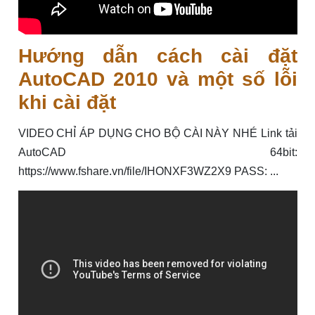
Hướng dẫn cách cài đặt
AutoCAD 2010 và một số lỗi
khi cài đặt
VIDEO CHỈ ÁP DỤNG CHO BỘ CÀI NÀY NHÉ Link tải
AutoCAD 64bit:
https://www.fshare.vn/file/IHONXF3WZ2X9 PASS: ...