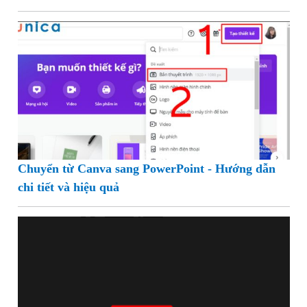
Chuyển từ Canva sang PowerPoint - Hướng dẫn
chi tiết và hiệu quả