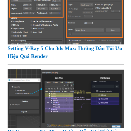
Setting V-Ray 5 Cho 3ds Max: Hướng Dẫn Tối Ưu
Hiệu Quả Render