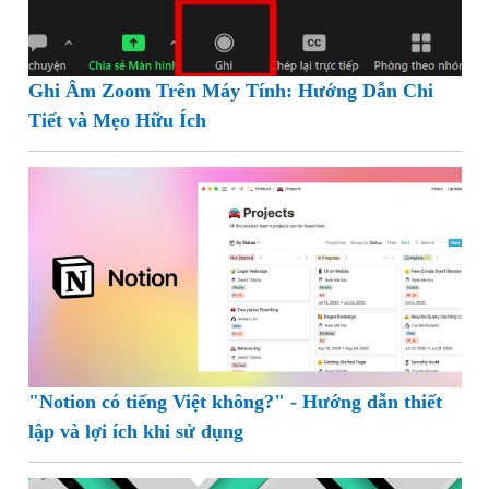
Ghi Âm Zoom Trên Máy Tính: Hướng Dẫn Chi
Tiết và Mẹo Hữu Ích
"Notion có tiếng Việt không?" - Hướng dẫn thiết
lập và lợi ích khi sử dụng