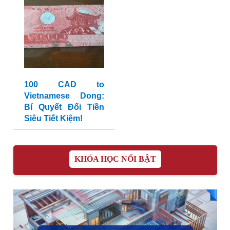
100 CAD to
Vietnamese Dong:
Bí Quyết Đổi Tiền
Siêu Tiết Kiệm!
KHÓA HỌC NỔI BẬT