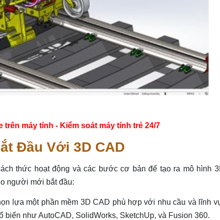
ên máy tính - Kiểm soát máy tính trẻ 24/7
ắt Đầu Với 3D CAD
cách thức hoạt động và các bước cơ bản để tạo ra mô hình 3
o người mới bắt đầu:
ọn lựa một phần mềm 3D CAD phù hợp với nhu cầu và lĩnh v
ổ biến như AutoCAD, SolidWorks, SketchUp, và Fusion 360.