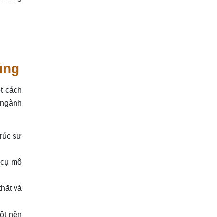
úng
ột cách
 ngành
trúc sư
 cụ mô
thất và
ột nền