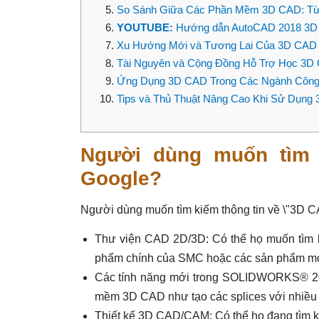
So Sánh Giữa Các Phần Mềm 3D CAD: Từ
YOUTUBE:
Hướng dẫn AutoCAD 2018 3D 
Xu Hướng Mới và Tương Lai Của 3D CAD 
Tài Nguyên và Cộng Đồng Hỗ Trợ Học 3D
Ứng Dụng 3D CAD Trong Các Ngành Công
Tips và Thủ Thuật Nâng Cao Khi Sử Dụng
Người dùng muốn tìm k
Google?
Người dùng muốn tìm kiếm thông tin về \"3D CA
Thư viện CAD 2D/3D: Có thể họ muốn tìm k
phẩm chính của SMC hoặc các sản phẩm mới 
Các tính năng mới trong SOLIDWORKS® 202
mềm 3D CAD như tạo các splices với nhiều
Thiết kế 3D CAD/CAM: Có thể họ đang tìm k