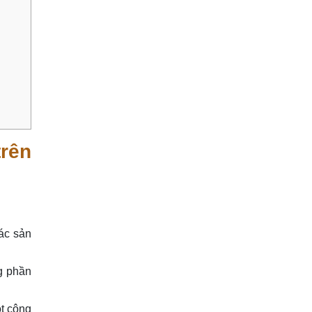
rên
ác sản
g phần
t công