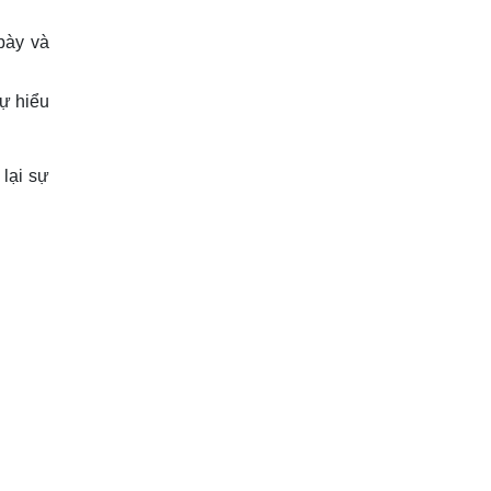
bày và
ự hiểu
 lại sự