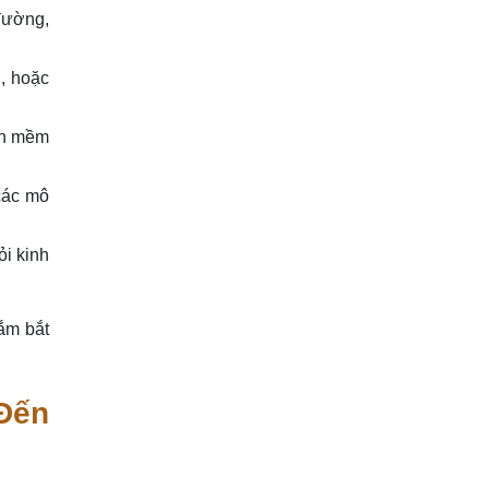
đường,
, hoặc
ần mềm
các mô
ỏi kinh
ắm bắt
Đến