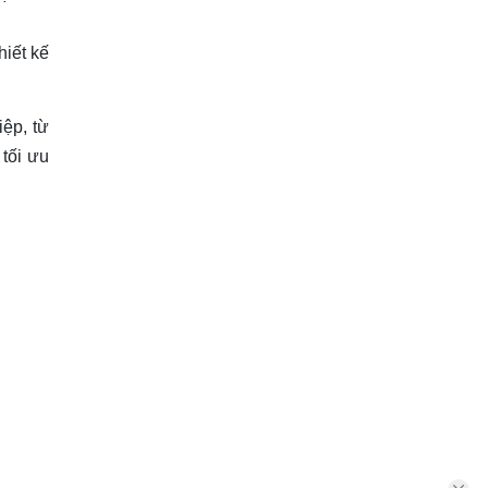
hiết kế
ệp, từ
 tối ưu