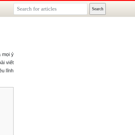
 mọi ý
ài viết
u lĩnh