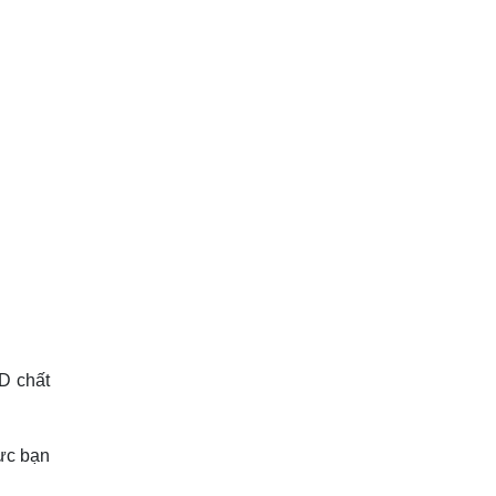
D chất
ực bạn