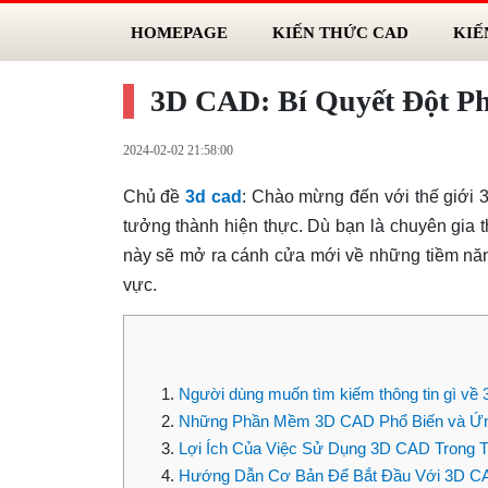
HOMEPAGE
KIẾN THỨC CAD
KIẾ
3D CAD: Bí Quyết Đột Ph
2024-02-02 21:58:00
Chủ đề
3d cad
: Chào mừng đến với thế giới 
tưởng thành hiện thực. Dù bạn là chuyên gia t
này sẽ mở ra cánh cửa mới về những tiềm năn
vực.
Người dùng muốn tìm kiếm thông tin gì về 
Những Phần Mềm 3D CAD Phổ Biến và Ứ
Lợi Ích Của Việc Sử Dụng 3D CAD Trong T
Hướng Dẫn Cơ Bản Để Bắt Đầu Với 3D C