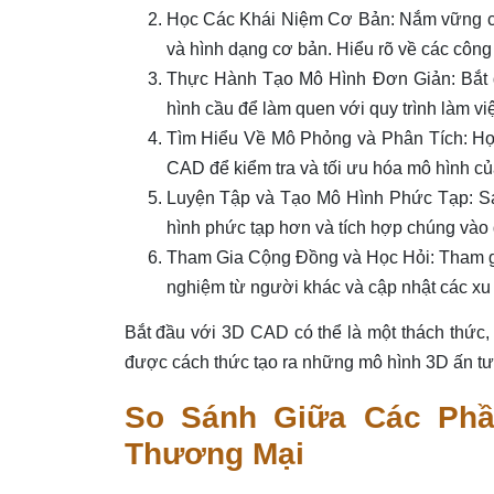
Học Các Khái Niệm Cơ Bản: Nắm vững cá
và hình dạng cơ bản. Hiểu rõ về các côn
Thực Hành Tạo Mô Hình Đơn Giản: Bắt đầ
hình cầu để làm quen với quy trình làm vi
Tìm Hiểu Về Mô Phỏng và Phân Tích: Họ
CAD để kiểm tra và tối ưu hóa mô hình củ
Luyện Tập và Tạo Mô Hình Phức Tạp: Sa
hình phức tạp hơn và tích hợp chúng vào 
Tham Gia Cộng Đồng và Học Hỏi: Tham gia
nghiệm từ người khác và cập nhật các x
Bắt đầu với 3D CAD có thể là một thách thức
được cách thức tạo ra những mô hình 3D ấn t
So Sánh Giữa Các Ph
Thương Mại