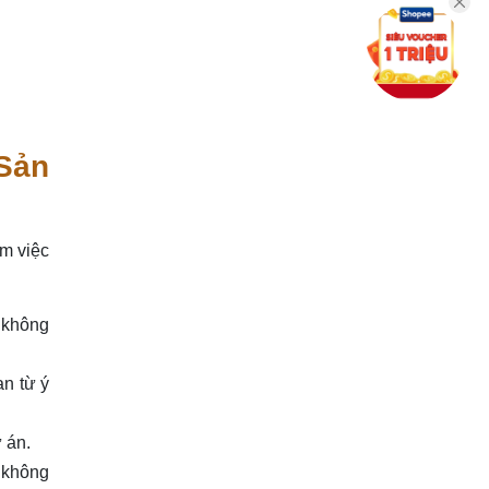
Sản
àm việc
à không
an từ ý
ự án.
à không