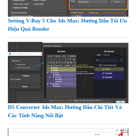
Setting V-Ray 5 Cho 3ds Max: Hướng Dẫn Tối Ưu
Hiệu Quả Render
D5 Converter 3ds Max: Hướng Dẫn Chi Tiết Và
Các Tính Năng Nổi Bật