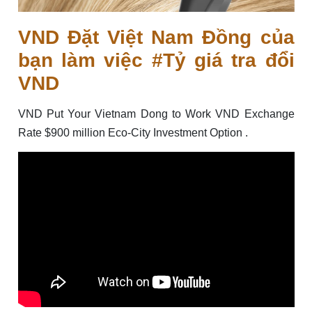
VND Đặt Việt Nam Đồng của
bạn làm việc #Tỷ giá tra đổi
VND
VND Put Your Vietnam Dong to Work VND Exchange
Rate $900 million Eco-City Investment Option .