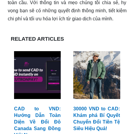
toàn cầu. Với thông tin và mẹo chúng tôi chia sẻ, hy
vọng bạn sẽ có những quyết định thông minh, tiết kiệm
chi phí và tối ưu hóa lợi ích từ giao dịch của mình.
RELATED ARTICLES
CAD to VND:
30000 VND to CAD:
Hướng Dẫn Toàn
Khám phá Bí Quyết
Diện Về Đổi Đô
Chuyển Đổi Tiền Tệ
Canada Sang Đồng
Siêu Hiệu Quả!