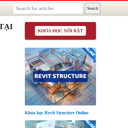
TẠI
KHÓA HỌC NỔI BẬT
Khóa học Revit Structure Online