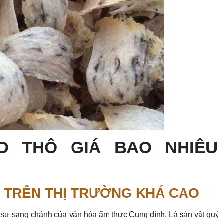
O THÔ GIÁ BAO NHIÊU
O TRÊN THỊ TRƯỜNG KHÁ CAO
t sự sang chảnh của văn hóa ẩm thực Cung đình. Là sản vật q