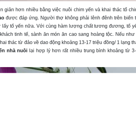
ơn giản hơn nhiều bằng việc nuôi chim yến và khai thác tổ ch
ào
được đáp ứng. Người thợ không phải lênh đênh trên biển t
ỡ lấy tổ yến nữa. Với cùng hàm lượng chất tương đương, tổ y
 khách tinh tế, sành ăn món ăn cao sang hoàng tộc. Nếu nh
khai thác từ đảo về dao động khoảng 13-17 triệu đồng/ 1 lạng t
yến nhà nuôi
lại hợp lý hơn rất nhiều trung bình khoảng từ 3-