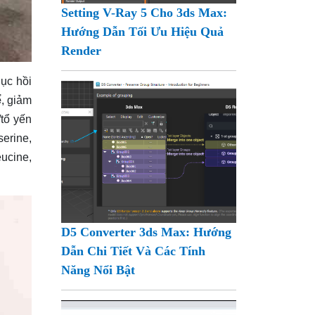
Setting V-Ray 5 Cho 3ds Max:
Hướng Dẫn Tối Ưu Hiệu Quả
Render
hục hồi
ể
, giảm
/tổ yến
serine,
eucine,
D5 Converter 3ds Max: Hướng
Dẫn Chi Tiết Và Các Tính
Năng Nổi Bật