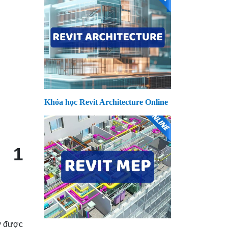
Khóa học Revit Architecture Online
 1
uý được