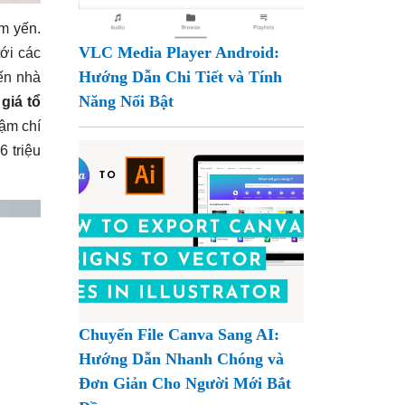
im yến.
VLC Media Player Android:
ới các
Hướng Dẫn Chi Tiết và Tính
ến nhà
Năng Nổi Bật
ư
giá tổ
hậm chí
6 triệu
Chuyển File Canva Sang AI:
Hướng Dẫn Nhanh Chóng và
Đơn Giản Cho Người Mới Bắt