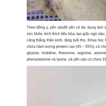
Theo đông y, yến sào/tổ yến có tác dụng làm s
sức khỏe, kích thích tiêu hóa, tạo giấc ngủ sâ
căng thẳng thần kinh, tăng tuổi thọ. Khoa học
chứa hàm lượng protein cao (45 – 55%), có chứa 
glysine, histidine, threonine, arginine, alanin
phenylalanine và lysine, và yến sào có chứa 31