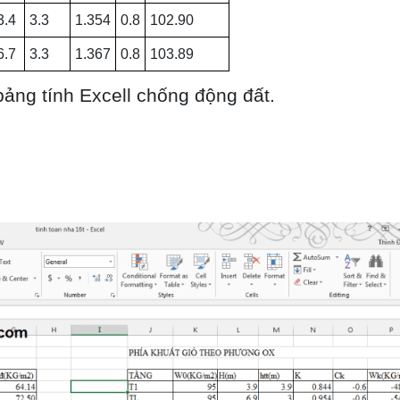
3.4
3.3
1.354
0.8
102.90
6.7
3.3
1.367
0.8
103.89
 bảng tính Excell chống động đất.