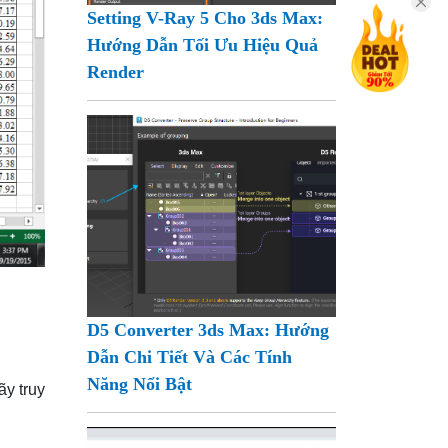
Setting V-Ray 5 Cho 3ds Max:
Hướng Dẫn Tối Ưu Hiệu Quả
Render
D5 Converter 3ds Max: Hướng
Dẫn Chi Tiết Và Các Tính
Năng Nổi Bật
ãy truy