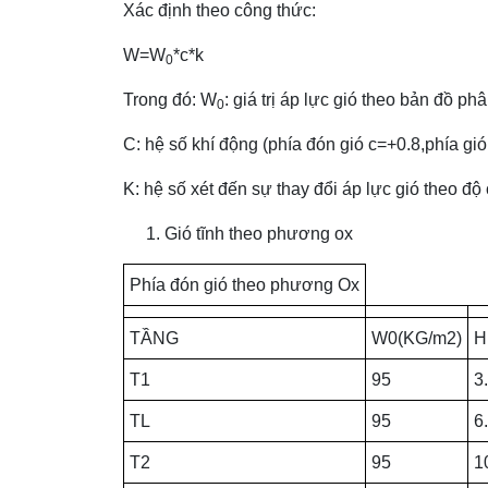
Xác định theo công thức:
W=W
*c*k
0
Trong đó: W
: giá trị áp lực gió theo bản đồ ph
0
C: hệ số khí động (phía đón gió c=+0.8,phía gió
K: hệ số xét đến sự thay đổi áp lực gió theo độ
Gió tĩnh theo phương ox
Phía đón gió theo phương Ox
TẦNG
W0(KG/m2)
H
T1
95
3
TL
95
6
T2
95
1