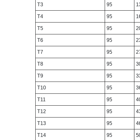
T3
95
1
T4
95
1
T5
95
2
T6
95
2
T7
95
2
T8
95
3
T9
95
3
T10
95
3
T11
95
4
T12
95
4
T13
95
4
T14
95
5