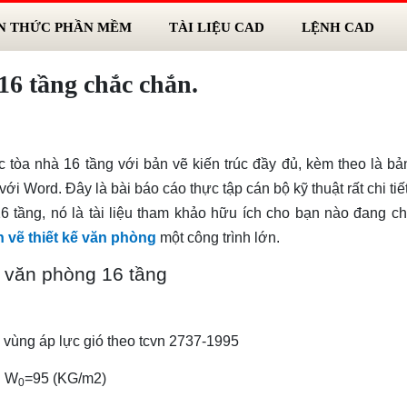
N THỨC PHẦN MỀM
TÀI LIỆU CAD
LỆNH CAD
16 tầng chắc chắn.
c tòa nhà 16 tầng với bản vẽ kiến trúc đầy đủ, kèm theo là bả
ới Word. Đây là bài báo cáo thực tập cán bộ kỹ thuật rất chi ti
6 tầng, nó là tài liệu tham khảo hữu ích cho bạn nào đang c
 vẽ thiết kế văn phòng
một công trình lớn.
òa văn phòng 16 tầng
 vùng áp lực gió theo tcvn 2737-1995
: W
=95 (KG/m2)
0