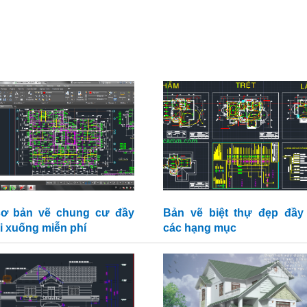
ơ bản vẽ chung cư đầy
Bản vẽ biệt thự đẹp đầy
ải xuống miễn phí
các hạng mục