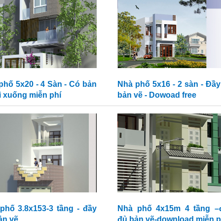
phố 5x20 - 4 Sàn - Có bản
Nhà phố 5x16 - 2 sàn - Đầy
ải xuống miễn phí
bản vẽ - Dowoad free
phố 3.8x153-3 tầng - đầy
Nhà phố 4x15m 4 tầng –
ản vẽ.
đủ bản vẽ-download miễn p