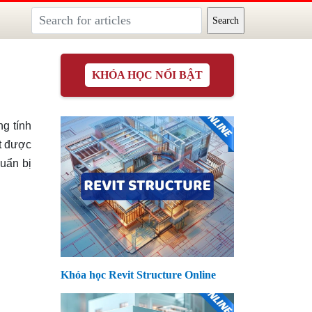
KHÓA HỌC NỔI BẬT
ng tính
ết được
huẩn bị
Khóa học Revit Structure Online