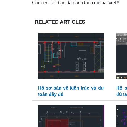
Cảm ơn các bạn đã dành theo dõi bài viết !!
RELATED ARTICLES
Hồ sơ bản vẽ kiến trúc và dự
Hồ s
toán đầy đủ
đủ t