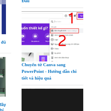
Đầu
 đủ
Chuyển từ Canva sang
PowerPoint - Hướng dẫn chi
tiết và hiệu quả
đầy
hí.