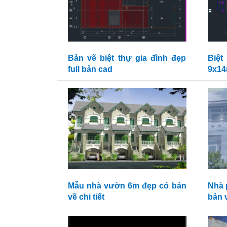
Bản vẽ biệt thự gia đình đẹp
Biệ
full bản cad
9x14
Mẫu nhà vườn 6m đẹp có bản
Nhà p
vẽ chi tiết
bản v