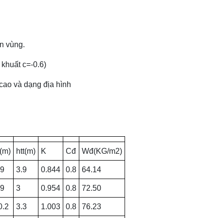
ân vùng.
 khuất c=-0.6)
 cao và dạng địa hình
(m)
htt(m)
K
Cđ
Wđ(KG/m2)
.9
3.9
0.844
0.8
64.14
.9
3
0.954
0.8
72.50
0.2
3.3
1.003
0.8
76.23