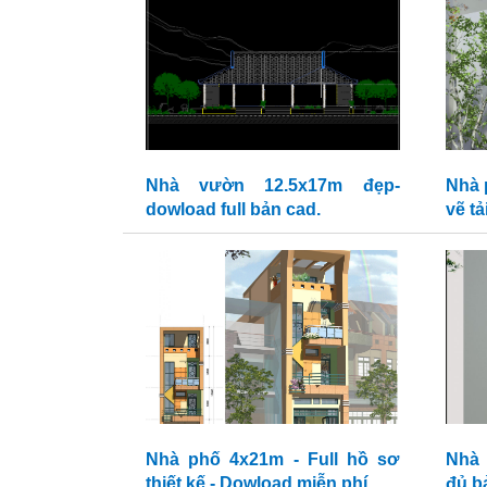
Nhà vườn 12.5x17m đẹp-
Nhà 
dowload full bản cad.
vẽ t
Nhà phố 4x21m - Full hồ sơ
Nhà 
thiết kế - Dowload miễn phí
đủ b