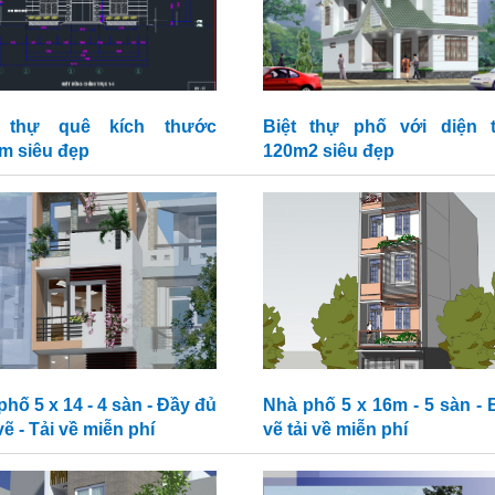
t thự quê kích thước
Biệt thự phố với diện t
m siêu đẹp
120m2 siêu đẹp
hố 5 x 14 - 4 sàn - Đầy đủ
Nhà phố 5 x 16m - 5 sàn - 
ẽ - Tải về miễn phí
vẽ tải về miễn phí