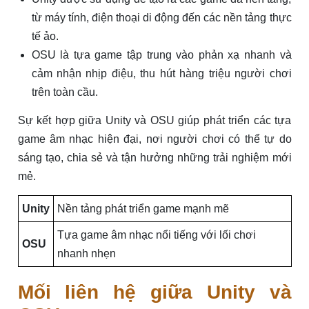
từ máy tính, điện thoại di động đến các nền tảng thực
tế ảo.
OSU là tựa game tập trung vào phản xạ nhanh và
cảm nhận nhịp điệu, thu hút hàng triệu người chơi
trên toàn cầu.
Sự kết hợp giữa Unity và OSU giúp phát triển các tựa
game âm nhạc hiện đại, nơi người chơi có thể tự do
sáng tạo, chia sẻ và tận hưởng những trải nghiệm mới
mẻ.
Unity
Nền tảng phát triển game mạnh mẽ
Tựa game âm nhạc nổi tiếng với lối chơi
OSU
nhanh nhẹn
Mối liên hệ giữa Unity và