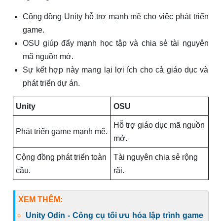
Cộng đồng Unity hỗ trợ mạnh mẽ cho việc phát triển
game.
OSU giúp đẩy mạnh học tập và chia sẻ tài nguyên
mã nguồn mở.
Sự kết hợp này mang lại lợi ích cho cả giáo dục và
phát triển dự án.
Unity
OSU
Hỗ trợ giáo dục mã nguồn
Phát triển game mạnh mẽ.
mở.
Cộng đồng phát triển toàn
Tài nguyên chia sẻ rộng
cầu.
rãi.
XEM THÊM:
Unity Odin - Công cụ tối ưu hóa lập trình game