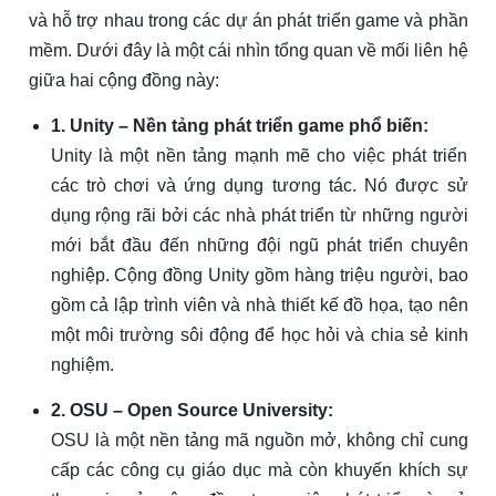
và hỗ trợ nhau trong các dự án phát triển game và phần
mềm. Dưới đây là một cái nhìn tổng quan về mối liên hệ
giữa hai cộng đồng này:
1. Unity – Nền tảng phát triển game phổ biến:
Unity là một nền tảng mạnh mẽ cho việc phát triển
các trò chơi và ứng dụng tương tác. Nó được sử
dụng rộng rãi bởi các nhà phát triển từ những người
mới bắt đầu đến những đội ngũ phát triển chuyên
nghiệp. Cộng đồng Unity gồm hàng triệu người, bao
gồm cả lập trình viên và nhà thiết kế đồ họa, tạo nên
một môi trường sôi động để học hỏi và chia sẻ kinh
nghiệm.
2. OSU – Open Source University:
OSU là một nền tảng mã nguồn mở, không chỉ cung
cấp các công cụ giáo dục mà còn khuyến khích sự