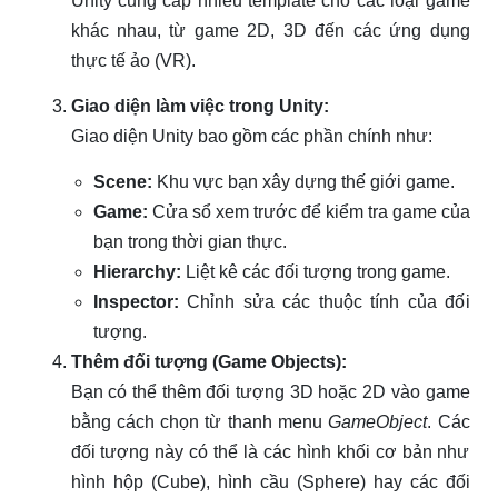
Unity cung cấp nhiều template cho các loại game
khác nhau, từ game 2D, 3D đến các ứng dụng
thực tế ảo (VR).
Giao diện làm việc trong Unity:
Giao diện Unity bao gồm các phần chính như:
Scene:
Khu vực bạn xây dựng thế giới game.
Game:
Cửa sổ xem trước để kiểm tra game của
bạn trong thời gian thực.
Hierarchy:
Liệt kê các đối tượng trong game.
Inspector:
Chỉnh sửa các thuộc tính của đối
tượng.
Thêm đối tượng (Game Objects):
Bạn có thể thêm đối tượng 3D hoặc 2D vào game
bằng cách chọn từ thanh menu
GameObject
. Các
đối tượng này có thể là các hình khối cơ bản như
hình hộp (Cube), hình cầu (Sphere) hay các đối