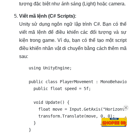
tượng đặc biệt như ánh sáng (Light) hoặc camera.
Viết mã lệnh (C# Scripts):
Unity sử dụng ngôn ngữ lập trình C#. Bạn có thể
viết mã lệnh để điều khiển các đối tượng và sự
kiện trong game. Ví dụ, bạn có thể tạo một script
điều khiển nhân vật di chuyển bằng cách thêm mã
sau:
    using UnityEngine;

    public class PlayerMovement : MonoBehaviour {
      public float speed = 5f;

      void Update() {

        float move = Input.GetAxis("Horizontal")
        transform.Translate(move, 0, 0);

      }

    }
