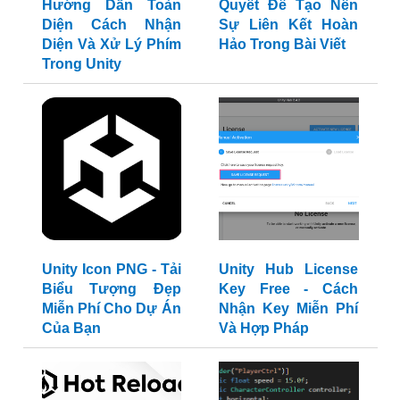
Hướng Dẫn Toàn
Quyết Để Tạo Nên
Diện Cách Nhận
Sự Liên Kết Hoàn
Diện Và Xử Lý Phím
Hảo Trong Bài Viết
Trong Unity
Unity Icon PNG - Tải
Unity Hub License
Biểu Tượng Đẹp
Key Free - Cách
Miễn Phí Cho Dự Án
Nhận Key Miễn Phí
Của Bạn
Và Hợp Pháp