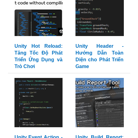
Unity Hot Reload:
Unity Header -
Tăng Tốc Độ Phát
Hướng Dẫn Toàn
Triển Ứng Dụng và
Diện cho Phát Triển
Trò Chơi
Game
Unity Event Action -
Unity Build Report: