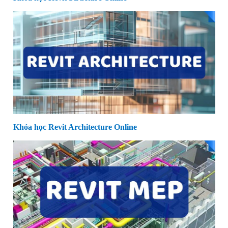
Khóa học Revit Architecture Online