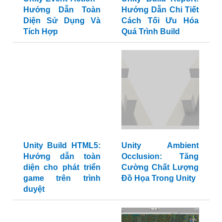
Hướng Dẫn Toàn
Hướng Dẫn Chi Tiết
Diện Sử Dụng Và
Cách Tối Ưu Hóa
Tích Hợp
Quá Trình Build
Unity Build HTML5:
Unity Ambient
Hướng dẫn toàn
Occlusion: Tăng
diện cho phát triển
Cường Chất Lượng
game trên trình
Đồ Họa Trong Unity
duyệt