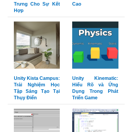
Trưng Cho Sự Kết
Cao
Hợp
Unity Kista Campus:
Unity Kinematic:
Trải Nghiệm Học
Hiểu Rõ và Ứng
Tập Sáng Tạo Tại
Dụng Trong Phát
Thụy Điển
Triển Game