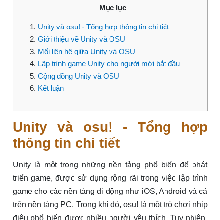
Mục lục
Unity và osu! - Tổng hợp thông tin chi tiết
Giới thiệu về Unity và OSU
Mối liên hệ giữa Unity và OSU
Lập trình game Unity cho người mới bắt đầu
Cộng đồng Unity và OSU
Kết luận
Unity và osu! - Tổng hợp
thông tin chi tiết
Unity là một trong những nền tảng phổ biến để phát
triển game, được sử dụng rộng rãi trong việc lập trình
game cho các nền tảng di động như iOS, Android và cả
trên nền tảng PC. Trong khi đó, osu! là một trò chơi nhịp
điệu phổ biến được nhiều người yêu thích. Tuy nhiên,