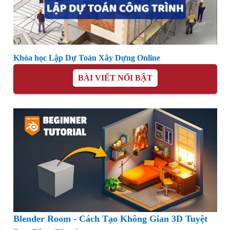
Khóa học Lập Dự Toán Xây Dựng Online
BÀI VIẾT NỔI BẬT
Blender Room - Cách Tạo Không Gian 3D Tuyệt