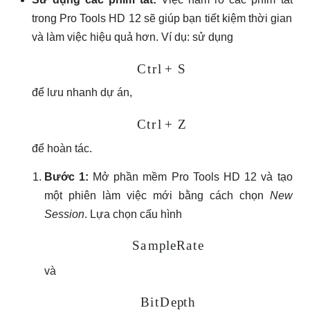
trong Pro Tools HD 12 sẽ giúp bạn tiết kiệm thời gian
và làm việc hiệu quả hơn. Ví dụ: sử dụng
C
t
r
l
+
S
để lưu nhanh dự án,
C
t
r
l
+
Z
để hoàn tác.
Bước 1:
Mở phần mềm Pro Tools HD 12 và tạo
một phiên làm việc mới bằng cách chọn
New
Session
. Lựa chọn cấu hình
S
a
m
p
l
e
R
a
t
e
và