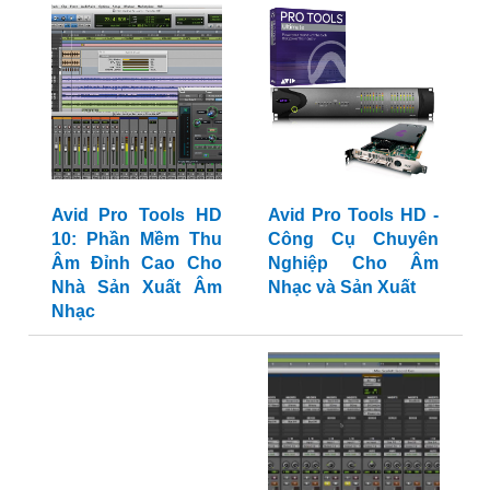
Avid Pro Tools HD
Avid Pro Tools HD -
10: Phần Mềm Thu
Công Cụ Chuyên
Âm Đỉnh Cao Cho
Nghiệp Cho Âm
Nhà Sản Xuất Âm
Nhạc và Sản Xuất
Nhạc