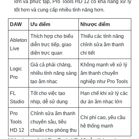
lớn và phức tạp, Pro Tools HD 12 có khả năng xử lý
tốt hơn và cung cấp nhiều tính năng hơn.
DAW
Ưu điểm
Nhược điểm
Thích hợp cho biểu
Thiếu các tính năng
Ableton
diễn trực tiếp, giao
chỉnh sửa âm thanh
Live
diện trực quan
chi tiết
Giá cả phải chăng,
Không mạnh về xử lý
Logic
nhiều tính năng sáng
âm thanh chuyên
Pro
tạo âm nhạc
nghiệp như Pro Tools
FL
Tốt cho việc tạo
Hạn chế khi xử lý các
Studio
nhịp, dễ sử dụng
dự án âm nhạc lớn
Pro
Chỉnh sửa âm thanh
Chi phí cao, yêu cầu
Tools
chuyên sâu, tiêu
hệ thống mạnh
HD 12
chuẩn cho phòng thu