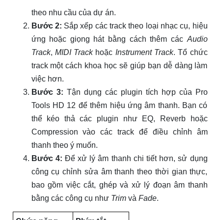
B
i
t
D
e
p
t
h
theo nhu cầu của dự án.
Bước 2:
Sắp xếp các track theo loại nhạc cụ, hiệu
ứng hoặc giọng hát bằng cách thêm các
Audio
Track
,
MIDI Track
hoặc
Instrument Track
. Tổ chức
track một cách khoa học sẽ giúp bạn dễ dàng làm
việc hơn.
Bước 3:
Tận dụng các plugin tích hợp của Pro
Tools HD 12 để thêm hiệu ứng âm thanh. Bạn có
thể kéo thả các plugin như EQ, Reverb hoặc
Compression vào các track để điều chỉnh âm
thanh theo ý muốn.
Bước 4:
Để xử lý âm thanh chi tiết hơn, sử dụng
công cụ chỉnh sửa âm thanh theo thời gian thực,
bao gồm việc cắt, ghép và xử lý đoạn âm thanh
bằng các công cụ như
Trim
và
Fade
.