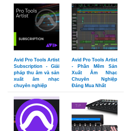
Avid Pro Tools Artist
Avid Pro Tools Artist
Subscription - Giải
- Phần Mềm Sản
pháp thu âm và sản
Xuất Âm Nhạc
xuất âm nhạc
Chuyên Nghiệp
chuyên nghiệp
Đáng Mua Nhất