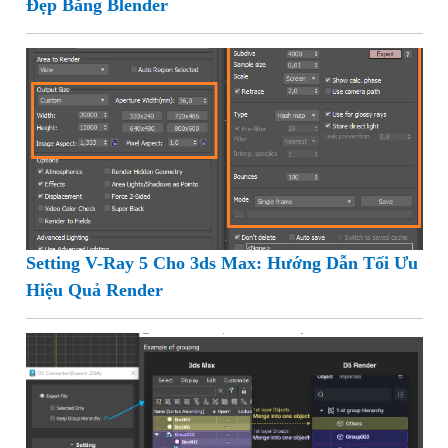
Đẹp Bằng Blender
Setting V-Ray 5 Cho 3ds Max: Hướng Dẫn Tối Ưu
Hiệu Quả Render